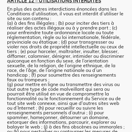
ARTICLE 12 – UTILISATIONS INTERDITES
En plus des autres interdictions énoncées dans les
Conditions d’utilisation, il vous est interdit d’utiliser le
site ou son contenu :
(a) à des fins illégales ; (b) pour inciter des tiers à
réaliser des actes illégaux ou à y prendre part ; (c)
pour enfreindre toute ordonnance locale ou toute
réglementation, règle ou loi internationale, fédérale,
provinciale ou étatique ; (d) pour transgresser ou
violer nos droits de propriété intellectuelle ou ceux de
tiers ; (e) pour harceler, maltraiter, insulter, blesser,
diffamer, calomnier, dénigrer, intimider ou discriminer
quiconque en fonction du sexe, de l’orientation
sexuelle, de la religion, de l’origine ethnique, de la
race, de l’âge, de l’origine nationale ou d’un
handicap ; (f) pour soumettre des renseignements
faux ou trompeurs ;
(g) pour mettre en ligne ou transmettre des virus ou
tout autre type de code malveillant qui sera ou
pourrait être utilisé en vue de compromettre la
fonctionnalité ou le fonctionnement du Service ou de
tout site web connexe, ainsi que d'autres sites web
ou d’Internet ; (h) pour recueillir ou suivre les
renseignements personnels d’autrui ; (i) pour
spammer, hameçonner, détourner un domaine,
extorquer des informations, parcourir, explorer ou
balayer le web ; (j) à des fins obscènes ou immorales ;
ou (k) pour perturber ou contourner les mesures de