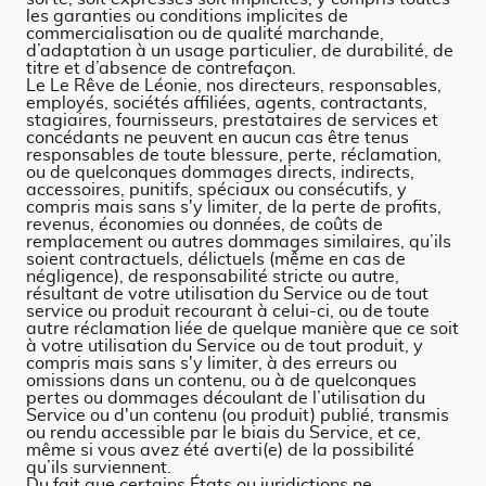
les garanties ou conditions implicites de
commercialisation ou de qualité marchande,
d’adaptation à un usage particulier, de durabilité, de
titre et d’absence de contrefaçon.
Le Le Rêve de Léonie, nos directeurs, responsables,
employés, sociétés affiliées, agents, contractants,
stagiaires, fournisseurs, prestataires de services et
concédants ne peuvent en aucun cas être tenus
responsables de toute blessure, perte, réclamation,
ou de quelconques dommages directs, indirects,
accessoires, punitifs, spéciaux ou consécutifs, y
compris mais sans s'y limiter, de la perte de profits,
revenus, économies ou données, de coûts de
remplacement ou autres dommages similaires, qu’ils
soient contractuels, délictuels (même en cas de
négligence), de responsabilité stricte ou autre,
résultant de votre utilisation du Service ou de tout
service ou produit recourant à celui-ci, ou de toute
autre réclamation liée de quelque manière que ce soit
à votre utilisation du Service ou de tout produit, y
compris mais sans s'y limiter, à des erreurs ou
omissions dans un contenu, ou à de quelconques
pertes ou dommages découlant de l’utilisation du
Service ou d'un contenu (ou produit) publié, transmis
ou rendu accessible par le biais du Service, et ce,
même si vous avez été averti(e) de la possibilité
qu’ils surviennent.
Du fait que certains États ou juridictions ne