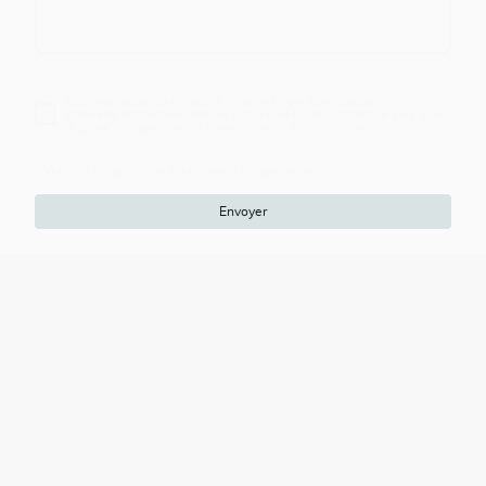
Je consens par la présente à ce que ces données soient
stockées et traitées dans le but d'établir un contact. Je sais que
je peux révoquer mon consentement à tout moment
*
* Veuillez remplir tous les champs obligatoires.
Envoyer
Prendre contact
Courriel:
lerevedeleonie@outlook.com