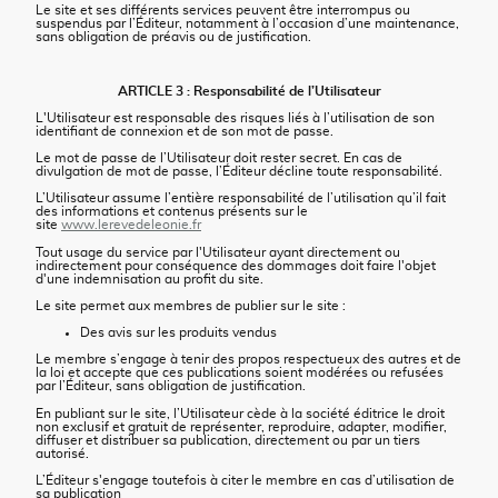
Le site et ses différents services peuvent être interrompus ou
suspendus par l’Éditeur, notamment à l’occasion d’une maintenance,
sans obligation de préavis ou de justification.
ARTICLE 3 : Responsabilité de l’Utilisateur
L'Utilisateur est responsable des risques liés à l’utilisation de son
identifiant de connexion et de son mot de passe.
Le mot de passe de l’Utilisateur doit rester secret. En cas de
divulgation de mot de passe, l’Éditeur décline toute responsabilité.
L’Utilisateur assume l’entière responsabilité de l’utilisation qu’il fait
des informations et contenus présents sur le
site
www.lerevedeleonie.fr
Tout usage du service par l'Utilisateur ayant directement ou
indirectement pour conséquence des dommages doit faire l'objet
d'une indemnisation au profit du site.
Le site permet aux membres de publier sur le site :
Des avis sur les produits vendus
Le membre s’engage à tenir des propos respectueux des autres et de
la loi et accepte que ces publications soient modérées ou refusées
par l’Éditeur, sans obligation de justification.
En publiant sur le site, l’Utilisateur cède à la société éditrice le droit
non exclusif et gratuit de représenter, reproduire, adapter, modifier,
diffuser et distribuer sa publication, directement ou par un tiers
autorisé.
L’Éditeur s'engage toutefois à citer le membre en cas d’utilisation de
sa publication