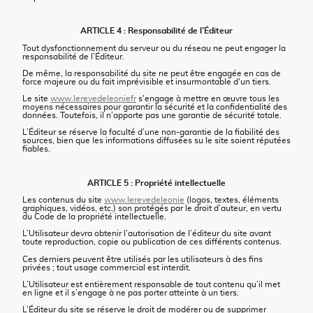
ARTICLE 4 : Responsabilité de l’Éditeur
Tout dysfonctionnement du serveur ou du réseau ne peut engager la
responsabilité de l’Éditeur.
De même, la responsabilité du site ne peut être engagée en cas de
force majeure ou du fait imprévisible et insurmontable d'un tiers.
Le site
www.lerevedeleoniefr
s'engage à mettre en œuvre tous les
moyens nécessaires pour garantir la sécurité et la confidentialité des
données. Toutefois, il n’apporte pas une garantie de sécurité totale.
L’Éditeur se réserve la faculté d’une non-garantie de la fiabilité des
sources, bien que les informations diffusées su le site soient réputées
fiables.
ARTICLE 5 : Propriété intellectuelle
Les contenus du site
www.lerevedeleonie
(logos, textes, éléments
graphiques, vidéos, etc.) son protégés par le droit d’auteur, en vertu
du Code de la propriété intellectuelle.
L’Utilisateur devra obtenir l’autorisation de l’éditeur du site avant
toute reproduction, copie ou publication de ces différents contenus.
Ces derniers peuvent être utilisés par les utilisateurs à des fins
privées ; tout usage commercial est interdit.
L’Utilisateur est entièrement responsable de tout contenu qu’il met
en ligne et il s’engage à ne pas porter atteinte à un tiers.
L’Éditeur du site se réserve le droit de modérer ou de supprimer