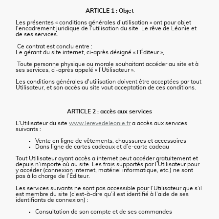
ARTICLE 1 : Objet
Les présentes « conditions générales d'utilisation » ont pour objet
l'encadrement juridique de l’utilisation du site Le rêve de Léonie et
de ses services.
Ce contrat est conclu entre :
Le gérant du site internet, ci-après désigné « l’Éditeur »,
Toute personne physique ou morale souhaitant accéder au site et à
ses services, ci-après appelé « l’Utilisateur ».
Les conditions générales d'utilisation doivent être acceptées par tout
Utilisateur, et son accès au site vaut acceptation de ces conditions.
ARTICLE 2 : accès aux services
L’Utilisateur du site
www.lerevedeleonie.fr
a accès aux services
suivants :
Vente en ligne de vêtements, chaussures et accessoires
Dans ligne de cartes cadeaux et d’e-carte cadeau
Tout Utilisateur ayant accès a internet peut accéder gratuitement et
depuis n’importe où au site. Les frais supportés par l’Utilisateur pour
y accéder (connexion internet, matériel informatique, etc.) ne sont
pas à la charge de l’Éditeur.
Les services suivants ne sont pas accessible pour l’Utilisateur que s’il
est membre du site (c’est-à-dire qu’il est identifié à l’aide de ses
identifiants de connexion) :
Consultation de son compte et de ses commandes