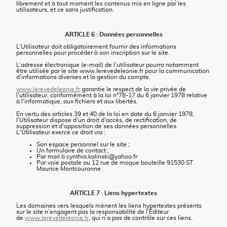
librement et à tout moment les contenus mis en ligne par les
utilisateurs, et ce sans justification.
ARTICLE 6 : Données personnelles
L’Utilisateur doit obligatoirement fournir des informations
personnelles pour procéder à son inscription sur le site.
L’adresse électronique (e-mail) de l’utilisateur pourra notamment
être utilisée par le site www.lerevedeleonie.fr pour la communication
d’informations diverses et la gestion du compte.
www.lerevedeleonie.fr
garantie le respect de la vie privée de
l’utilisateur, conformément à la loi n°78-17 du 6 janvier 1978 relative
à l'informatique, aux fichiers et aux libertés.
En vertu des articles 39 et 40 de la loi en date du 6 janvier 1978,
l'Utilisateur dispose d'un droit d'accès, de rectification, de
suppression et d'opposition de ses données personnelles.
L'Utilisateur exerce ce droit via :
Son espace personnel sur le site ;
Un formulaire de contact ;
Par mail à cynthia.kalinski@yahoo.fr
Par voie postale au 12 rue de moque bouteille 91530 ST
Maurice Montcouronne
ARTICLE 7 : Liens hypertextes
Les domaines vers lesquels mènent les liens hypertextes présents
sur le site n’engagent pas la responsabilité de l’Éditeur
de
www.lerevedeleonie.fr
, qui n’a pas de contrôle sur ces liens.